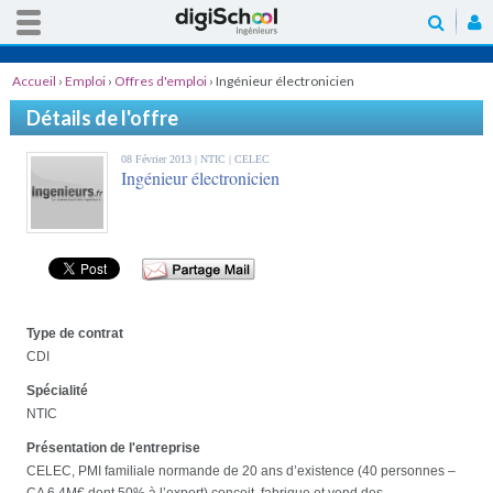
Accueil
›
Emploi
›
Offres d'emploi
›
Ingénieur électronicien
Détails de l'offre
08 Février 2013 |
NTIC
| CELEC
Ingénieur électronicien
Type de contrat
CDI
Spécialité
NTIC
Présentation de l'entreprise
CELEC, PMI familiale normande de 20 ans d’existence (40 personnes –
CA 6,4M€ dont 50% à l’export) conçoit, fabrique et vend des