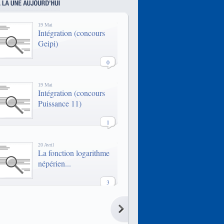
généralistes, 2 formations
binationales et une formation par
apprentissage, toutes habilitées par
19 Mai
la CTI.
Intégration (concours
www.epf.fr/
Geipi)
L'institut Supérieur d'Electronique de
Paris est une école d'ingénieur
0
spécialisée dans l'informatique,
l'électronique et les
télécommunications.
19 Mai
Intégration (concours
Puissance 11)
1
20 Avril
La fonction logarithme
népérien...
3
20 Avril
La fonction logarithme
népérien...