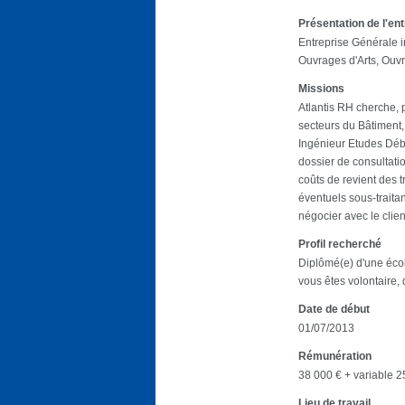
Présentation de l'en
Entreprise Générale i
Ouvrages d'Arts, Ouv
Missions
Atlantis RH cherche, 
secteurs du Bâtiment,
Ingénieur Etudes Début
dossier de consultatio
coûts de revient des t
éventuels sous-traitan
négocier avec le clien
Profil recherché
Diplômé(e) d'une écol
vous êtes volontaire, 
Date de début
01/07/2013
Rémunération
38 000 € + variable 2
Lieu de travail