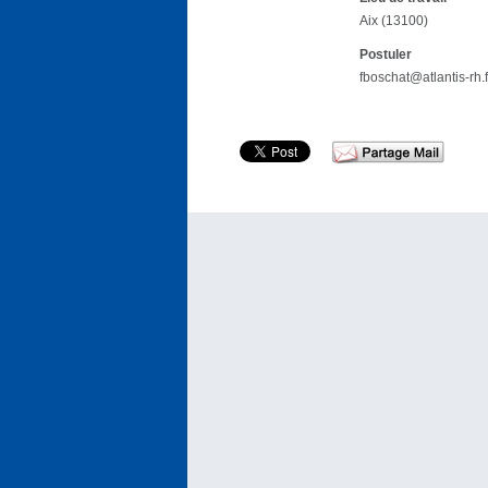
Aix (13100)
Postuler
fboschat@atlantis-rh.f