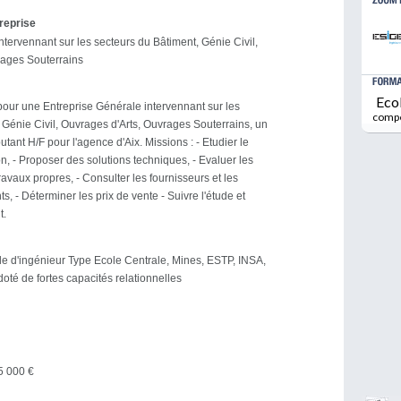
treprise
ntervennant sur les secteurs du Bâtiment, Génie Civil,
rages Souterrains
Eco
pour une Entreprise Générale intervennant sur les
comp
 Génie Civil, Ouvrages d'Arts, Ouvrages Souterrains, un
ant H/F pour l'agence d'Aix. Missions : - Etudier le
n, - Proposer des solutions techniques, - Evaluer les
ravaux propres, - Consulter les fournisseurs et les
ts, - Déterminer les prix de vente - Suivre l'étude et
t.
e d'ingénieur Type Ecole Centrale, Mines, ESTP, INSA,
doté de fortes capacités relationnelles
5 000 €