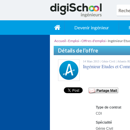
Devenir ingénieur
Accueil
›
Emploi
›
Offres d'emploi
›
Ingénieur Etu
Détails de l'offre
14 Mars 2013 |
Génie Civil
| Atlantis 
Ingénieur Etudes et Comm
Type de contrat
CDI
Spécialité
Génie Civil