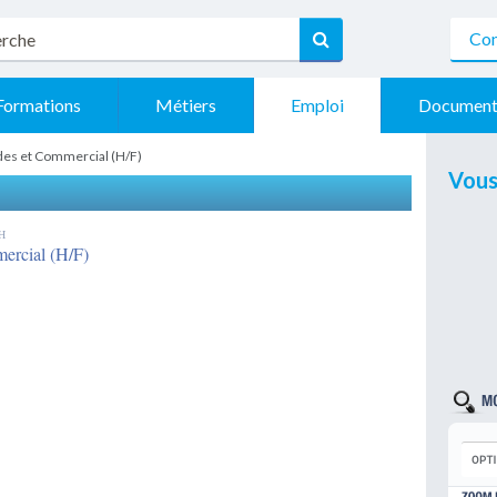
Con
Formations
Métiers
Emploi
Document
des et Commercial (H/F)
Vous
RH
ercial (H/F)