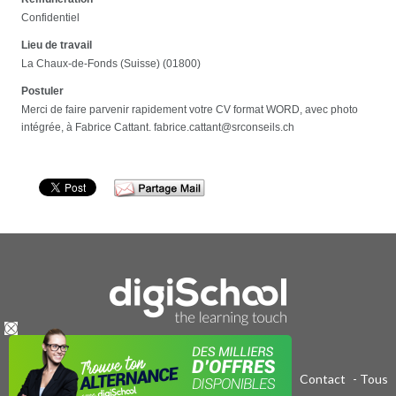
Confidentiel
Lieu de travail
La Chaux-de-Fonds (Suisse) (01800)
Postuler
Merci de faire parvenir rapidement votre CV format WORD, avec photo
intégrée, à Fabrice Cattant. fabrice.cattant@srconseils.ch
Publicité sur le réseau digiSchool
-
C.G.U/C.G.V
-
Contact
- Tous
droits réservés 2011-2020