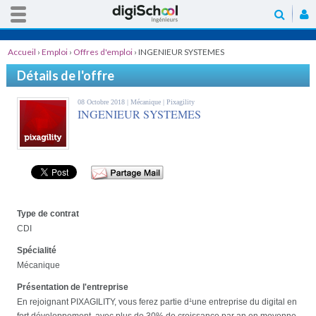
Accueil
›
Emploi
›
Offres d'emploi
›
INGENIEUR SYSTEMES
Détails de l'offre
08 Octobre 2018 |
Mécanique
| Pixagility
INGENIEUR SYSTEMES
Type de contrat
CDI
Spécialité
Mécanique
Présentation de l'entreprise
En rejoignant PIXAGILITY, vous ferez partie d¹une entreprise du digital en
fort développement, avec plus de 30% de croissance par an en moyenne