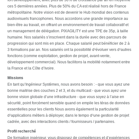
ces 5 dernières années. Plus de 50% du CA est réalisé hors de France
métropolitaine. Notre vision est de devenir le Hub mondial des contenus
audiovisuels francophones. Nous accordons une grande importance au
bien-être au travail, en offrant un environnement de travail collaboratif et
un management de délégation. PIXAGILITY est une TPE de 35p, à taille
humaine. Nos salariés s’inscrivent dans la durée avec des parcours de
progression qui sont mis en place. Chaque salarié peut bénéficier de 2 à
3 formations par an. Nos salariés ont la possibilité d¹évoluer vers d¹autres
fonctions (comme exploitation, gestion de projet, avant-vente,
développement commercial). Nous facilitons la mobilité notamment entre
la France et la Côte d’Ivoire.
Missions
En tant qu’Ingénieur Systèmes, nous avons besoin : - que vous ayez une
bonne maitrise des couches 2 et 3, et du multicast - que vous ayez une
bonne vision globale d’une infrastructure - que vous soyez à l’aise en
sécurité, point forcément sensible quand on empile les téras de données
essentielles pour les clients Nous avons également la particularité
d¹applications métiers à déployer, dans le tempo d¹une gestion de projet
cadrée, avec des interactions clients / fournisseurs / partenaires.
Profil recherché
De formation ingénieur, vous disposez de compétences et d’expériences