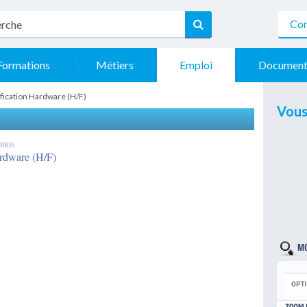
Con
Formations
Métiers
Emploi
Document
ification Hardware (H/F)
Vous
DIRIS
ardware (H/F)