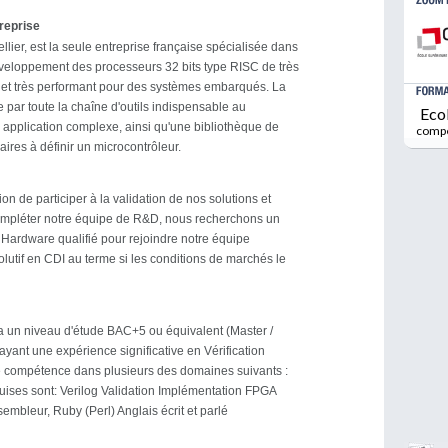
treprise
lier, est la seule entreprise française spécialisée dans
éveloppement des processeurs 32 bits type RISC de très
t très performant pour des systèmes embarqués. La
 par toute la chaîne d'outils indispensable au
Eco
application complexe, ainsi qu'une bibliothèque de
comp
ires à définir un microcontrôleur.
n de participer à la validation de nos solutions et
compléter notre équipe de R&D, nous recherchons un
n Hardware qualifié pour rejoindre notre équipe
lutif en CDI au terme si les conditions de marchés le
a un niveau d'étude BAC+5 ou équivalent (Master /
 ayant une expérience significative en Vérification
 compétence dans plusieurs des domaines suivants :
ises sont: Verilog Validation Implémentation FPGA
mbleur, Ruby (Perl) Anglais écrit et parlé