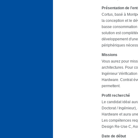
Présentation de l'en
Cortus, basé à Montpel
la conception et le d
basse consommation e
solution est complétée
développement d'une 
périphériques nécessa
Missions
Vous aurez pour missio
architectures. Pour 
Ingénieur Vérificatio
Hardware. Contrat évo
permettent.
Profil recherché
Le candidat idéal aur
Doctorat / Ingénieur),
Hardware et aura une
Les compétences requ
Design Re-Use C, Asse
Date de début