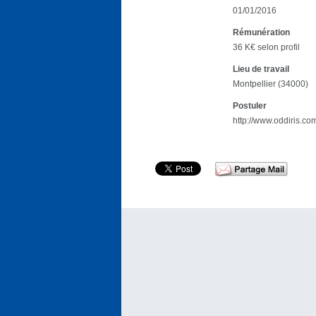
01/01/2016
Rémunération
36 K€ selon profil
Lieu de travail
Montpellier (34000)
Postuler
http://www.oddiris.co