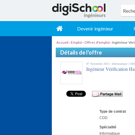
Devenir ingénieur
Accueil
›
Emploi
›
Offres d'emploi
›
Ingénieur Vér
Détails de l'offre
07 Novembre 2015 |
Informatique
| OD
Ingénieur Vérification H
Type de contrat
CDD
Spécialité
Informatique