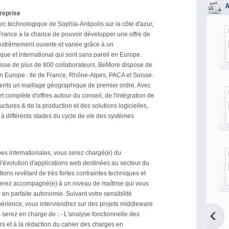
treprise
rc technologique de Sophia-Antipolis sur la côte d'azur,
ance a la chance de pouvoir développer une offre de
 extrêmement ouverte et variée grâce à un
ue et international qui sont sans pareil en Europe.
uisse de plus de 800 collaborateurs, BeMore dispose de
n Europe : Ile de France, Rhône-Alpes, PACA et Suisse.
ients un maillage géographique de premier ordre. Avec
et complète d'offres autour du conseil, de l'intégration de
uctures & de la production et des solutions logicielles,
 à différents stades du cycle de vie des systèmes
pes internationales, vous serez chargé(e) du
'évolution d'applications web destinées au secteur du
ions revêtant de très fortes contraintes techniques et
serez accompagné(e) à un niveau de maîtrise qui vous
r en parfaite autonomie. Suivant votre sensibilité
périence, vous interviendrez sur des projets middleware
us serez en charge de : - L'analyse fonctionnelle des
urs et à la rédaction du cahier des charges en