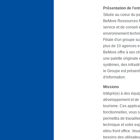
Présentation de l'en
Située au coeur du pa
BeMore Ressources Fr
service et de conseil
environnement techniq
Filiale d'un groupe s
plus de 10 agences e
BeMore offre à ses cl
une palette originale 
systèmes, des infrastr
le Groupe est présent
d'information.
Missions
Intégré(e) à des équi
développement et de l
tourisme. Ces applicat
fonctionnelles, vous 
permettra de travaille
technique et votre ex
et/ou front office. Vo
besoins des utilisate