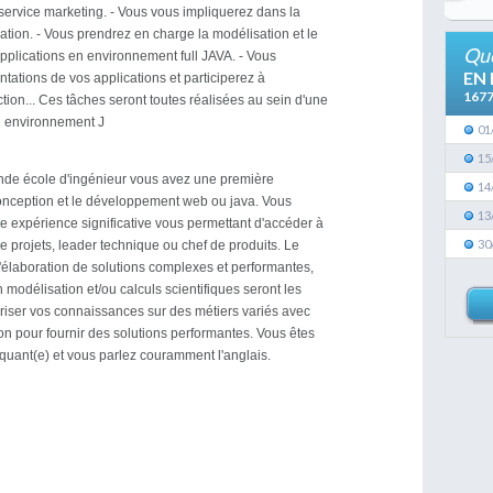
 service marketing. - Vous vous impliquerez dans la
sation. - Vous prendrez en charge la modélisation et le
Que
plications en environnement full JAVA. - Vous
EN
tations de vos applications et participerez à
167
ction... Ces tâches seront toutes réalisées au sein d'une
n environnement J
01
15
nde école d'ingénieur vous avez une première
14
onception et le développement web ou java. Vous
13
e expérience significative vous permettant d'accéder à
30
e projets, leader technique ou chef de produits. Le
l'élaboration de solutions complexes et performantes,
modélisation et/ou calculs scientifiques seront les
riser vos connaissances sur des métiers variés avec
ion pour fournir des solutions performantes. Vous êtes
uant(e) et vous parlez couramment l'anglais.