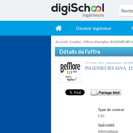
Devenir ingénieur
Accueil
›
Emploi
›
Offres d'emploi
›
INGENIEURS 
Détails de l'offre
13 Février 2013 |
Informatique
| BEMO
INGENIEURS JAVA, J
Type de contrat
CDI
Spécialité
Informatique