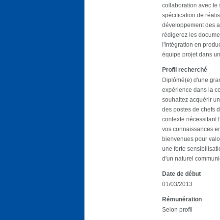
collaboration avec le
spécification de réali
développement des ap
rédigerez les documen
l'intégration en produ
équipe projet dans u
Profil recherché
Diplômé(e) d'une gra
expérience dans la c
souhaitez acquérir un
des postes de chefs d
contexte nécessitant 
vos connaissances en 
bienvenues pour valo
une forte sensibilisat
d'un naturel communiq
Date de début
01/03/2013
Rémunération
Selon profil