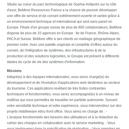
Située au coeur du parc technologique de Sophia-Antipolis sur la côte
d'azur, BeMore Ressources France a la chance de pouvoir développer
une offre de service et de conseil extrêmement ouverte et variée grâce à
un environnement technique et international qui sont sans pareil en
Europe. Filiale d'un groupe suisse de plus de 800 collaborateurs, BeMore
dispose de plus de 10 agences en Europe : Ile de France, Rhône-Alpes,
PACA et Suisse. BeMore offre à ses clients un maillage géographique de
premier ordre. Avec une palette originale et complète d'offres autour du
conseil, de l'intégration de systèmes, des infrastructures & de la
production et des solutions logicielles, le Groupe est présent à différents
stades du cycle de vie des systèmes d'information.
Missions
Intégré(e) à des équipes internationales, vous serez chargé(e) du
développement et de l'évolution d'applications web destinées au secteur
du tourisme. Ces applications revêtant de très fortes contraintes
techniques et fonctionnelles, vous serez accompagné(e) à un niveau de
maîtrise qui vous permettra de travailler en parfaite autonomie. Suivant
votre sensibilité technique et votre expérience, vous interviendrez sur des
projets middleware et/ou front office. Vous serez en charge de : -
L'analyse fonctionnelle des besoins des utilisateurs et à la rédaction du
cahier des charges en collaboration avec le service marketing. - Vous
vous impliquerez dans la spécification de réalisation. - Vous prendrez en