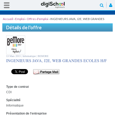
Accueil
›
Emploi
›
Offres d'emploi
›
INGENIEURS JAVA, J2E, WEB GRANDES
ECOLES H/F
Détails de l'offre
13 Mars 2013 |
Informatique
| BEMORE
INGENIEURS JAVA, J2E, WEB GRANDES ECOLES H/F
Type de contrat
CDI
Spécialité
Informatique
Présentation de l'entreprise