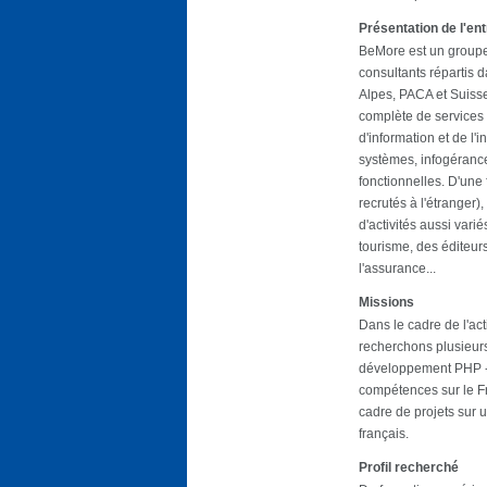
Présentation de l'en
BeMore est un groupe
consultants répartis 
Alpes, PACA et Suiss
complète de services
d'information et de l'i
systèmes, infogérance
fonctionnelles. D'une 
recrutés à l'étranger)
d'activités aussi vari
tourisme, des éditeur
l'assurance...
Missions
Dans le cadre de l'ac
recherchons plusieur
développement PHP -
compétences sur le F
cadre de projets sur 
français.
Profil recherché