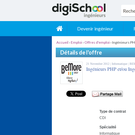
Devenir ingénieur
Accueil
›
Emploi
›
Offres d'emploi
›
Ingénieurs P
Détails de l'offre
21 Novembre 2012 |
Informatique
| B
Ingénieurs PHP et/ou 
Type de contrat
CDI
Spécialité
Informatique