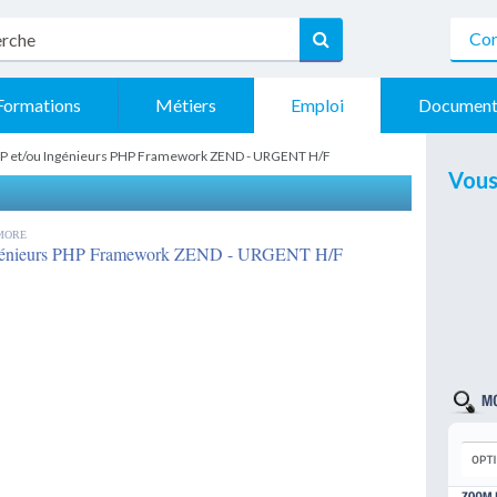
Con
Formations
Métiers
Emploi
Document
HP et/ou Ingénieurs PHP Framework ZEND - URGENT H/F
Vous
EMORE
Ingénieurs PHP Framework ZEND - URGENT H/F