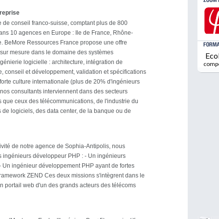
treprise
 de conseil franco-suisse, comptant plus de 800
dans 10 agences en Europe : Ile de France, Rhône-
e. BeMore Ressources France propose une offre
 sur mesure dans le domaine des systèmes
Eco
ngénierie logicielle : architecture, intégration de
comp
, conseil et développement, validation et spécifications
forte culture internationale (plus de 20% d'ingénieurs
, nos consultants interviennent dans des secteurs
és que ceux des télécommunications, de l'industrie du
s de logiciels, des data center, de la banque ou de
tivité de notre agence de Sophia-Antipolis, nous
s ingénieurs développeur PHP : - Un ingénieurs
 Un ingénieur développement PHP ayant de fortes
ramework ZEND Ces deux missions s'intègrent dans le
un portail web d'un des grands acteurs des télécoms