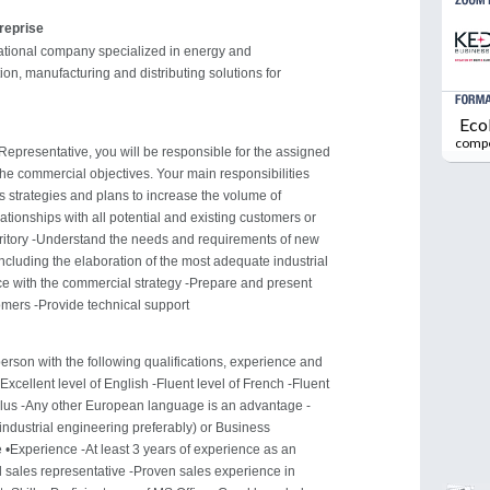
treprise
rnational company specialized in energy and
ion, manufacturing and distributing solutions for
Eco
comp
Representative, you will be responsible for the assigned
g the commercial objectives. Your main responsibilities
es strategies and plans to increase the volume of
ationships with all potential and existing customers or
territory -Understand the needs and requirements of new
including the elaboration of the most adequate industrial
ce with the commercial strategy -Prepare and present
omers -Provide technical support
person with the following qualifications, experience and
 -Excellent level of English -Fluent level of French -Fluent
plus -Any other European language is an advantage -
industrial engineering preferably) or Business
 •Experience -At least 3 years of experience as an
al sales representative -Proven sales experience in