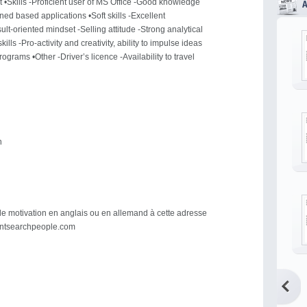
t •Skills -Proficient user of MS Office -Good knowledge
ned based applications •Soft skills -Excellent
sult-oriented mindset -Selling attitude -Strong analytical
lls -Pro-activity and creativity, ability to impulse ideas
grams •Other -Driver’s licence -Availability to travel
n
de motivation en anglais ou en allemand à cette adresse
entsearchpeople.com