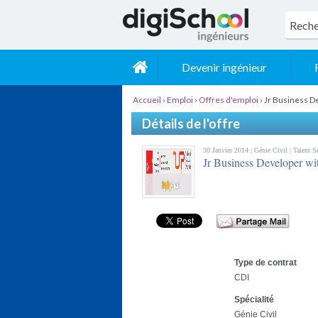
Devenir ingénieur
Accueil
›
Emploi
›
Offres d'emploi
›
Jr Business D
Détails de l'offre
30 Janvier 2014 |
Génie Civil
| Talent 
Jr Business Developer wit
Type de contrat
CDI
Spécialité
Génie Civil