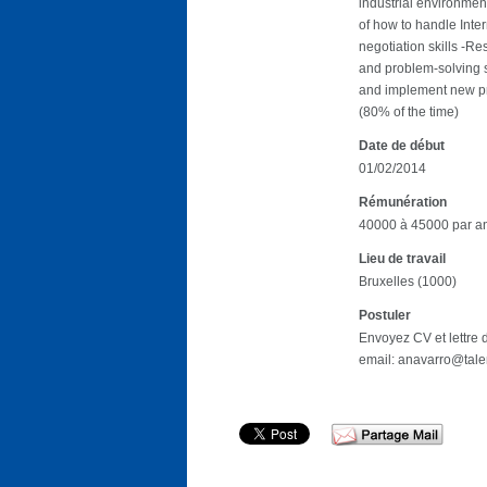
industrial environmen
of how to handle Inter
negotiation skills -Re
and problem-solving ski
and implement new pro
(80% of the time)
Date de début
01/02/2014
Rémunération
40000 à 45000 par a
Lieu de travail
Bruxelles (1000)
Postuler
Envoyez CV et lettre 
email: anavarro@tal