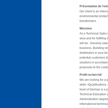
Présentation de l'en
Our client is an inte
environmental protect
transformers.
Missions
As a Technical Sales 
area and for fulfillin
will be: -Develop sal
business -Building rel
distributors in your 
potential customers (
solution) in accordan
proposals to the cust
Profil recherché
We are looking for a 
skills: •Qualifications
level of German is a 
Technical Education (
Administration degree
international technic