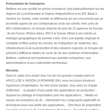
Présentation de l'entreprise
BeMore est une société en pleine croissance, tout particulièrement sur les
régions de Lyon/Grenoble et Sophia-Antipolis/Nice et en IDF. Basé à
Genève en Suisse, notre société se différencie de ses concurrents par sa
proximité auprès de ses collaborateurs et de ses clients. Avec près de
800 collaborateurs, le Groupe dispose de plus de 10 agences en Europe
: Ile de France, Rhône-Alpes, PACA et Suisse offrant à ses clients un
maillage géographique de premier ordre. Avec une palette originale et
complète d'offres autour du conseil, de l'intégration de systèmes, des
infrastructures & de la production et des solutions logiciels, le Groupe est
présent à différents stades du cycle de vie des systèmes d'information.
BeMore, s'adresse principalement aux grandes entreprises, aux
administrations et aux collectivités territoriales.
Missions
Dans le cadre d'un projet chez l'un de nos grands comptes dans le
VAUCLUSE à VAISON LA ROMAINE (84), nous recrutons plusieurs
Ingénieurs d'exploitation. Au sein d'une équipe, vous avez en charge
d'effectuer : - la gestion d'une partie des applications de production -
Support au pilotage et l'exploitation pour les applications ; - Mettre en
oeuvre les évolutions du SI ; - Administrer les composants applicatifs et
techniques pour une partie des applications ; - Etre force de proposition
pour faire évoluer le SI. Compétences Requises : - Excellente maîtrise