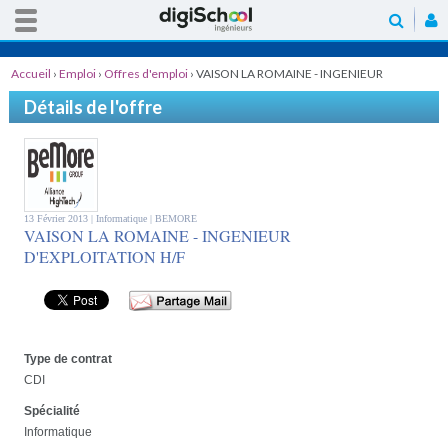
Accueil
›
Emploi
›
Offres d'emploi
›
VAISON LA ROMAINE - INGENIEUR
D'EXPLOITATION H/F
Détails de l'offre
13 Février 2013 |
Informatique
| BEMORE
VAISON LA ROMAINE - INGENIEUR
D'EXPLOITATION H/F
Type de contrat
CDI
Spécialité
Informatique