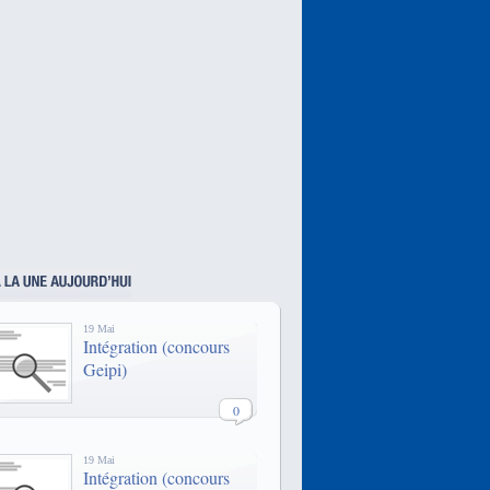
l'électronique et les
télécommunications.
PIGIER, c'est un des plus grand
réseaux d'écoles privées d'écoles
techniques en France. De
nombreuses formations sont
disponibles dans toutes les grandes
villes de France.
Le MSc Ingénierie d’Affaires : une
double compétence technologique
et managériale pour manager les
projets innovants du futur.
Les campus EXIA.CESI se trouvent
dans 13 villes de France. On peut y
suivre des formations de 5 ans
sanctionnées par des diplômes
homologués par l'Etat.
19 Mai
Intégration (concours
Geipi)
0
19 Mai
Intégration (concours