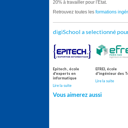
20% à travailler pour l'Etat.
Retrouvez toutes les
formations ingé
digiSchool a selectionné pou
Epitech , école
EFREI, école
d'experts en
d'ingénieur des Te
informatique
Lire la suite
Lire la suite
Vous aimerez aussi