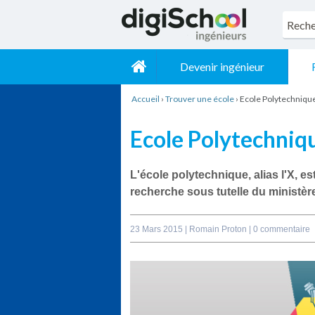
Devenir ingénieur
Accueil
›
Trouver une école
›
Ecole Polytechnique
Ecole Polytechniqu
L'école polytechnique, alias l'X, 
recherche sous tutelle du ministèr
23 Mars 2015 |
Romain Proton
|
0 commentaire