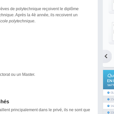
 élèves de polytechnique reçoivent le diplôme
echnique
. Après la 4è année, ils recoivent un
Ecole polytechnique
.
octorat ou un Master.
Que
EN
167
01
15
chés
14
llent principalement dans le privé, ils ne sont que
13