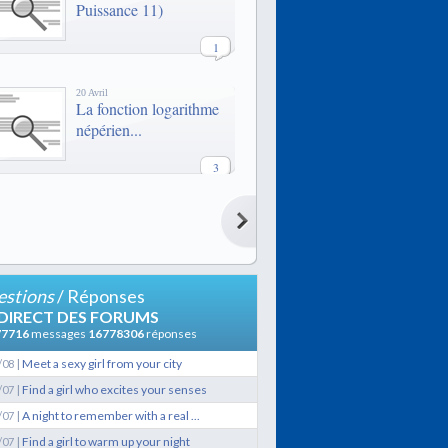
Puissance 11)
1
20 Avril
La fonction logarithme
népérien...
3
20 Avril
La fonction logarithme
népérien...
3
stions
/ Réponses
21 Février
 DIRECT DES FORUMS
LES QUAIS
77716
messages
16778306
réponses
|
Meet a sexy girl from your city
/08
9
|
Find a girl who excites your senses
/07
|
A night to remember with a real ...
/07
29 Janvier
Lexique de termes
|
Find a girl to warm up your night
/07