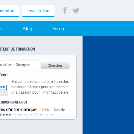
nexion
Inscription
s
Blog
Forum
Epitech est reconnue être l’une des
meilleures écoles pour transformer
une passion pour l’informatique en
une expertise qui débouche sur des
emplois à fort potentiel comparable
les d'informatique
à celui des Grandes Ecoles
-
TOEIC
-
Double
étence
-
traditionnelles.
Ingénieur en Alternance
L'institut Supérieur d'Electronique de
Paris est une école d'ingénieur
spécialisée dans l'informatique,