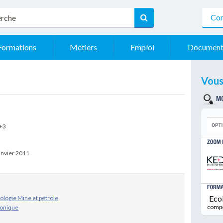
Con
Formations
Métiers
Emploi
Document
Vous
 +3
Janvier 2011
Eco
logie Mine et pétrole
comp
ronique