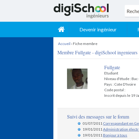
Devenir ingénieur
Accueil
›
Fiche membre
Membre Fullgate - digiSchool ingenieurs
Fullgate
Etudiant
Niveau d'étude : Bac
Pays : Cote D'Ivoire
Code postal :
Inscrit depuis le 19 
Suivi des messages sur le forum
01/07/2011
Correspondant en Geo
19/01/2011
Administration élect
19/01/2011
Bonjour à tous