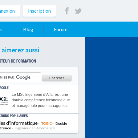
nexion
Inscription
s
Blog
Forum
 aimerez aussi
Le MSc Ingénierie d’Affaires : une
double compétence technologique
et managériale pour manager les
projets innovants du futur.
PIGIER, c'est un des plus grand
les d'informatique
réseaux d'écoles privées d'écoles
-
TOEIC
-
Double
étence
-
techniques en France. De
Ingénieur en Alternance
nombreuses formations sont