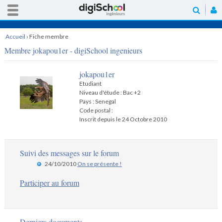
Accueil
›
Fiche membre
Membre jokapou1er - digiSchool ingenieurs
jokapou1er
Etudiant
Niveau d'étude : Bac +2
Pays : Senegal
Code postal :
Inscrit depuis le 24 Octobre 2010
Suivi des messages sur le forum
24/10/2010
On se présente !
Participer au forum
Derniers documents