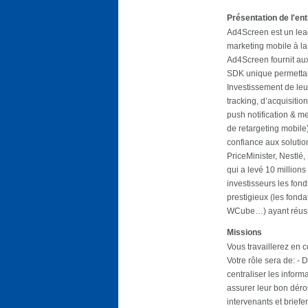
Présentation de l'en
Ad4Screen est un lea
marketing mobile à l
Ad4Screen fournit aux
SDK unique permettant
Investissement de leu
tracking, d’acquisiti
push notification & m
de retargeting mobile) 
confiance aux soluti
PriceMinister, Nestlé,
qui a levé 10 million
investisseurs les fo
prestigieux (les fonda
WCube…) ayant réussi
Missions
Vous travaillerez en 
Votre rôle sera de: - 
centraliser les infor
assurer leur bon dérou
intervenants et briefe