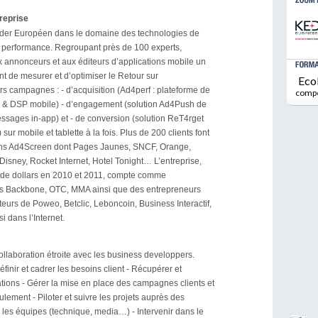
treprise
der Européen dans le domaine des technologies de
a performance. Regroupant près de 100 experts,
 annonceurs et aux éditeurs d’applications mobile un
 de mesurer et d’optimiser le Retour sur
Eco
rs campagnes : - d’acquisition (Ad4perf : plateforme de
comp
on & DSP mobile) - d’engagement (solution Ad4Push de
essages in-app) et - de conversion (solution ReT4rget
sur mobile et tablette à la fois. Plus de 200 clients font
ons Ad4Screen dont Pages Jaunes, SNCF, Orange,
 Disney, Rocket Internet, Hotel Tonight… L’entreprise,
s de dollars en 2010 et 2011, compte comme
nds Backbone, OTC, MMA ainsi que des entrepreneurs
teurs de Poweo, Betclic, Leboncoin, Business Interactif,
 dans l’Internet.
collaboration étroite avec les business developpers.
Définir et cadrer les besoins client - Récupérer et
mations - Gérer la mise en place des campagnes clients et
lement - Piloter et suivre les projets auprès des
r les équipes (technique, media…) - Intervenir dans le