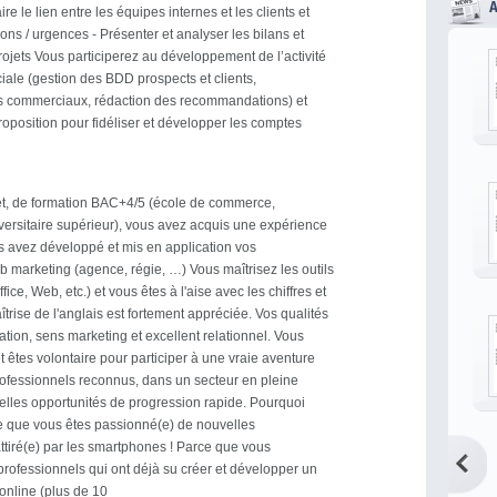
aire le lien entre les équipes internes et les clients et
ons / urgences - Présenter et analyser les bilans et
 projets Vous participerez au développement de l’activité
ale (gestion des BDD prospects et clients,
commerciaux, rédaction des recommandations) et
roposition pour fidéliser et développer les comptes
et, de formation BAC+4/5 (école de commerce,
versitaire supérieur), vous avez acquis une expérience
s avez développé et mis en application vos
marketing (agence, régie, …) Vous maîtrisez les outils
ice, Web, etc.) et vous êtes à l'aise avec les chiffres et
aîtrise de l'anglais est fortement appréciée. Vos qualités
sation, sens marketing et excellent relationnel. Vous
 et êtes volontaire pour participer à une vraie aventure
ofessionnels reconnus, dans un secteur en pleine
elles opportunités de progression rapide. Pourquoi
e que vous êtes passionné(e) de nouvelles
attiré(e) par les smartphones ! Parce que vous
 professionnels qui ont déjà su créer et développer un
 online (plus de 10