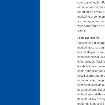
suivi des objectifs - F
remonter les informati
reporting d’activité /
marketing et commerci
accompagnement des 
vous serez force de p
clients.
Profil recherché
Passionné-e d’Intern
marketing, cursus uni
lors de stages où vou
connaissances du web 
informatiques (Pack off
les statistiques. La m
sont : rigueur, organi
avez l’esprit start-up
humaine, avec des pr
expansion avec de ré
nous rejoindre? Parc
technologies et êtes 
travaillerez avec des
leader de la publicité