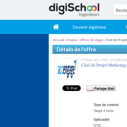
Devenir ingénieur
Accueil
›
Emploi
›
Offres de stage
›
Chef de Projet
Détails de l'offre
27 Février 2015 |
NTIC
| ACCENGAG
Chef de Projet Marketing 
Type de contrat
Stage 6 mois
Spécialité
NTIC