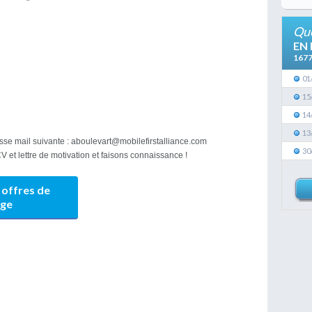
Que
EN
167
01
15
14
13
se mail suivante : aboulevart@mobilefirstalliance.com
30
 et lettre de motivation et faisons connaissance !
 offres de
age