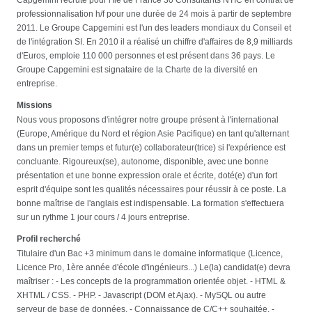
professionnalisation h/f pour une durée de 24 mois à partir de septembre
2011. Le Groupe Capgemini est l'un des leaders mondiaux du Conseil et
de l'intégration SI. En 2010 il a réalisé un chiffre d'affaires de 8,9 milliards
d'Euros, emploie 110 000 personnes et est présent dans 36 pays. Le
Groupe Capgemini est signataire de la Charte de la diversité en
entreprise.
Missions
Nous vous proposons d'intégrer notre groupe présent à l'international
(Europe, Amérique du Nord et région Asie Pacifique) en tant qu'alternant
dans un premier temps et futur(e) collaborateur(trice) si l'expérience est
concluante. Rigoureux(se), autonome, disponible, avec une bonne
présentation et une bonne expression orale et écrite, doté(e) d'un fort
esprit d'équipe sont les qualités nécessaires pour réussir à ce poste. La
bonne maîtrise de l'anglais est indispensable. La formation s'effectuera
sur un rythme 1 jour cours / 4 jours entreprise.
Profil recherché
Titulaire d'un Bac +3 minimum dans le domaine informatique (Licence,
Licence Pro, 1ère année d'école d'ingénieurs...) Le(la) candidat(e) devra
maîtriser : - Les concepts de la programmation orientée objet. - HTML &
XHTML / CSS. - PHP. - Javascript (DOM et Ajax). - MySQL ou autre
serveur de base de données. - Connaissance de C/C++ souhaitée. -