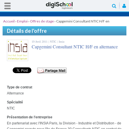
Accueil
›
Emploi
›
Offres de stage
›
Capgemini Consultant NTIC H/F en
alternance
Détails de l'offre
19 Avril 2011 |
NTIC
| Insia
Capgemini Consultant NTIC H/F en alternance
Type de contrat
Alternance
Spécialité
NTIC
Présentation de l'entreprise
En partenariat avec l'INSIA Paris, la Division - Industrie et Distribution - de
Capgemini recrute pour l'Ile de France 30 Consultants NTIC en contrat de