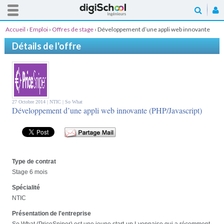
Accueil
›
Emploi
›
Offres de stage
›
Développement d’une appli web innovante
(PHP/Javascript)
Détails de l'offre
27 Octobre 2014 |
NTIC
| So What
Développement d’une appli web innovante (PHP/Javascript)
Type de contrat
Stage 6 mois
Spécialité
NTIC
Présentation de l'entreprise
So What (PriceSniper) est une jeune start-up Lyonnaise qui a récemment