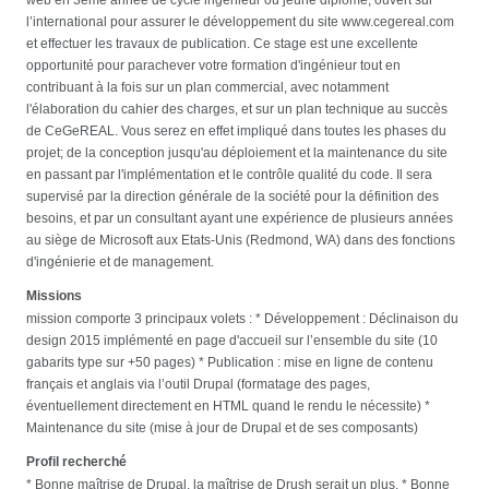
l’international pour assurer le développement du site www.cegereal.com
et effectuer les travaux de publication. Ce stage est une excellente
opportunité pour parachever votre formation d'ingénieur tout en
contribuant à la fois sur un plan commercial, avec notamment
l'élaboration du cahier des charges, et sur un plan technique au succès
de CeGeREAL. Vous serez en effet impliqué dans toutes les phases du
projet; de la conception jusqu'au déploiement et la maintenance du site
en passant par l'implémentation et le contrôle qualité du code. Il sera
supervisé par la direction générale de la société pour la définition des
besoins, et par un consultant ayant une expérience de plusieurs années
au siège de Microsoft aux Etats-Unis (Redmond, WA) dans des fonctions
d'ingénierie et de management.
Missions
mission comporte 3 principaux volets : * Développement : Déclinaison du
design 2015 implémenté en page d'accueil sur l’ensemble du site (10
gabarits type sur +50 pages) * Publication : mise en ligne de contenu
français et anglais via l’outil Drupal (formatage des pages,
éventuellement directement en HTML quand le rendu le nécessite) *
Maintenance du site (mise à jour de Drupal et de ses composants)
Profil recherché
* Bonne maîtrise de Drupal, la maîtrise de Drush serait un plus. * Bonne