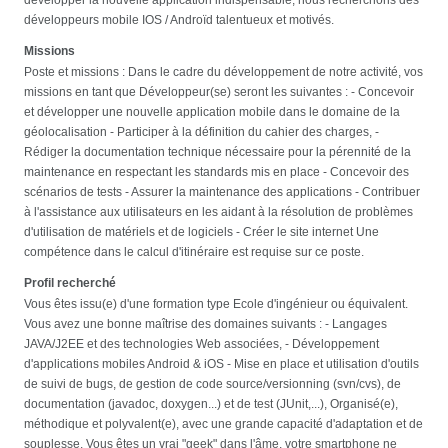
développeurs mobile IOS / Androïd talentueux et motivés.
Missions
Poste et missions : Dans le cadre du développement de notre activité, vos
missions en tant que Développeur(se) seront les suivantes : - Concevoir
et développer une nouvelle application mobile dans le domaine de la
géolocalisation - Participer à la définition du cahier des charges, -
Rédiger la documentation technique nécessaire pour la pérennité de la
maintenance en respectant les standards mis en place - Concevoir des
scénarios de tests - Assurer la maintenance des applications - Contribuer
à l'assistance aux utilisateurs en les aidant à la résolution de problèmes
d'utilisation de matériels et de logiciels - Créer le site internet Une
compétence dans le calcul d'itinéraire est requise sur ce poste.
Profil recherché
Vous êtes issu(e) d'une formation type Ecole d'ingénieur ou équivalent.
Vous avez une bonne maîtrise des domaines suivants : - Langages
JAVA/J2EE et des technologies Web associées, - Développement
d'applications mobiles Android & iOS - Mise en place et utilisation d'outils
de suivi de bugs, de gestion de code source/versionning (svn/cvs), de
documentation (javadoc, doxygen...) et de test (JUnit,...), Organisé(e),
méthodique et polyvalent(e), avec une grande capacité d'adaptation et de
souplesse. Vous êtes un vrai "geek" dans l'âme, votre smartphone ne