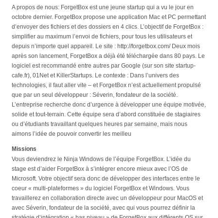
A propos de nous: ForgetBox est une jeune startup qui a vu le jour en
octobre dernier. ForgetBox propose une application Mac et PC permettant
d’envoyer des fichiers et des dossiers en 4 clics. L’objectif de ForgetBox :
simplifier au maximum l’envoi de fichiers, pour tous les utilisateurs et
depuis n’importe quel appareil. Le site : http://forgetbox.com/ Deux mois
après son lancement, ForgetBox a déjà été téléchargée dans 80 pays. Le
logiciel est recommandé entre autres par Google (sur son site startup-
cafe.fr), 01Net et KillerStartups. Le contexte : Dans l’univers des
technologies, il faut aller vite – et ForgetBox n’est actuellement propulsé
que par un seul développeur : Séverin, fondateur de la société.
L’entreprise recherche donc d’urgence à développer une équipe motivée,
solide et tout-terrain. Cette équipe sera d’abord constituée de stagiaires
ou d’étudiants travaillant quelques heures par semaine, mais nous
aimons l’idée de pouvoir convertir les meilleu
Missions
Vous deviendrez le Ninja Windows de l’équipe ForgetBox. L’idée du
stage est d’aider ForgetBox à s’intégrer encore mieux avec l’OS de
Microsoft. Votre objectif sera donc de développer des interfaces entre le
coeur « multi-plateformes » du logiciel ForgetBox et Windows. Vous
travaillerez en collaboration directe avec un développeur pour MacOS et
avec Séverin, fondateur de la société, avec qui vous pourrez définir la
stratégie d’intégration « bas niveau » de ForgetBox aux différents OS sur