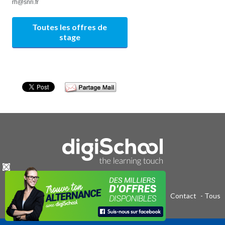
rh@snri.fr
Toutes les offres de
stage
Publicité sur le réseau digiSchool
-
C.G.U/C.G.V
-
Contact
- Tous
droits réservés 2011-2020