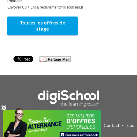
Postuler
Envoyer Cv + LM a recrutement@irisconseil.fr
Toutes les offres de
stage
Publicité sur le réseau digiSchool
-
C.G.U/C.G.V
-
Contact
- Tous
droits réservés 2011-2020