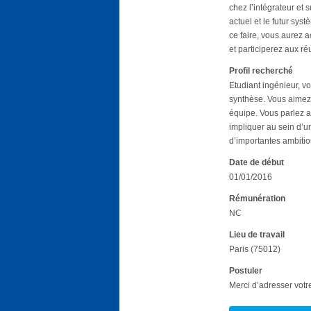
chez l’intégrateur et 
actuel et le futur syst
ce faire, vous aurez 
et participerez aux r
Profil recherché
Etudiant ingénieur, v
synthèse. Vous aimez p
équipe. Vous parlez a
impliquer au sein d’u
d’importantes ambition
Date de début
01/01/2016
Rémunération
NC
Lieu de travail
Paris (75012)
Postuler
Merci d’adresser votr