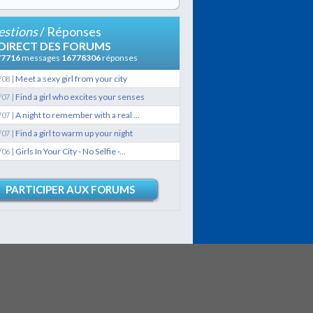
3
stions
/ Réponses
21 Février
 DIRECT DES FORUMS
LES QUAIS
77716
messages
16778306
réponses
|
Meet a sexy girl from your city
/08
9
|
Find a girl who excites your senses
/07
|
A night to remember with a real ...
/07
29 Janvier
Lexique de termes
|
Find a girl to warm up your night
/07
techniques et...
|
Girls In Your City - No Selfie -...
/06
0
18 Janvier
PARTICIPER AUX FORUMS
L'aluminium et ses
alliages
9
18 Janvier
Dérivation et fonctions...