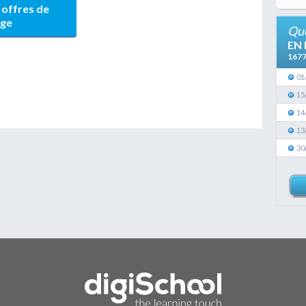
 offres de
age
Que
EN
167
01
15
14
13
30