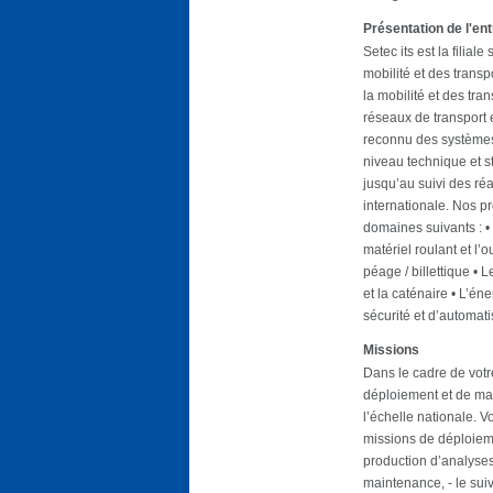
Présentation de l'en
Setec its est la filia
mobilité et des trans
la mobilité et des tra
réseaux de transport 
reconnu des systèmes 
niveau technique et s
jusqu’au suivi des réa
internationale. Nos p
domaines suivants : • L
matériel roulant et l
péage / billettique • L
et la caténaire • L’éne
sécurité et d’automati
Missions
Dans le cadre de votr
déploiement et de ma
l’échelle nationale. V
missions de déploiem
production d’analyses
maintenance, - le sui