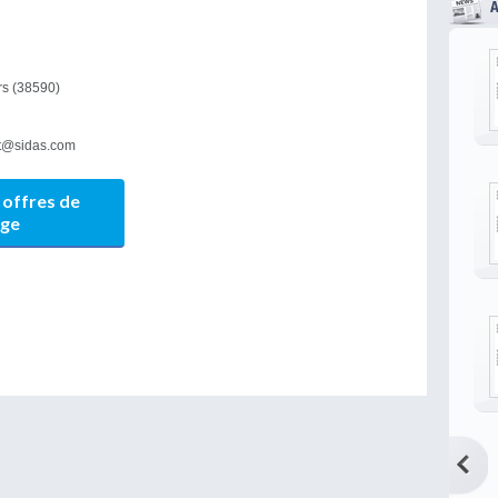
rs (38590)
nt@sidas.com
 offres de
age