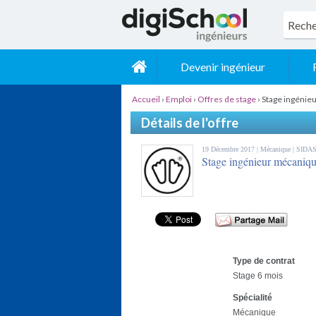
Devenir ingénieur
Accueil
›
Emploi
›
Offres de stage
›
Stage ingénie
Détails de l'offre
19 Décembre 2017 |
Mécanique
| SIDA
Stage ingénieur mécaniqu
Type de contrat
Stage 6 mois
Spécialité
Mécanique