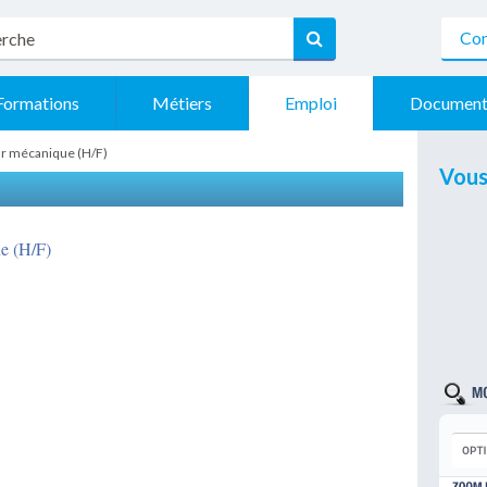
Con
Formations
Métiers
Emploi
Document
ur mécanique (H/F)
Vous
S
e (H/F)