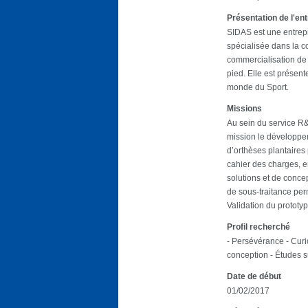
Présentation de l'en
SIDAS est une entrepr
spécialisée dans la c
commercialisation de 
pied. Elle est présen
monde du Sport.
Missions
Au sein du service R&
mission le développe
d’orthèses plantaires 
cahier des charges, en
solutions et de concep
de sous-traitance perm
Validation du prototy
Profil recherché
- Persévérance - Curi
conception - Études s
Date de début
01/02/2017