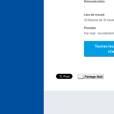
Rémunération
-
Lieu de travail
St Etienne de St Geoi
Postuler
Par mail : recruteme
Toutes les
st