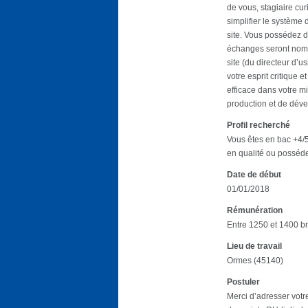
de vous, stagiaire cur
simplifier le système
site. Vous possédez d
échanges seront nomb
site (du directeur d’u
votre esprit critique 
efficace dans votre m
production et de dév
Profil recherché
Vous êtes en bac +4/5
en qualité ou posséde
Date de début
01/01/2018
Rémunération
Entre 1250 et 1400 br
Lieu de travail
Ormes (45140)
Postuler
Merci d’adresser votr