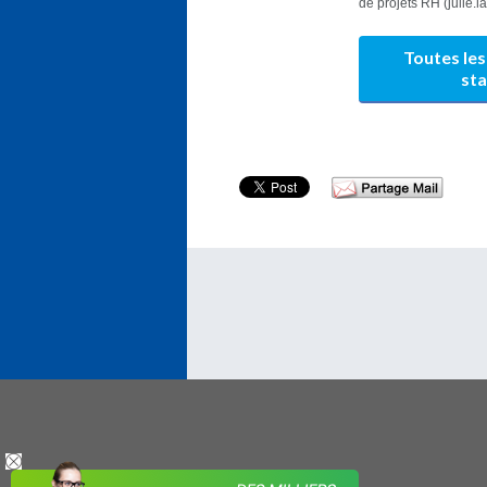
de projets RH (julie.
Toutes les
st