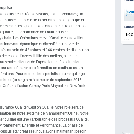
treprise
effectifs de L’Oréal (divisions, usines, centrales), la
ons s’inscrit au cœur de la performance du groupe et
leviers majeurs. Quatre axes fondamentaux fondent son
la qualité, la performance de l’outil industriel et
Eco
ly chain. Les Opérations chez L’Oréal, c’est travailler
comp
t innovant, dynamique et diversifié qui ouvre de
és au sein de 42 usines et 146 centres de distribution
 richesse et l’accessibilité des métiers, allant de la
 service client et de l’opérationnel à la direction
e par une démarche de formation en continue est un
Opérations. Pour notre usine spécialiste du maquillage
erche un(e) stagiaire à compter de septembre 2016.
 d’Orléans, l’usine Gemey Paris Maybelline New York
ssurance Qualité/ Gestion Qualité, votre rôle sera de
formation de notre système de Management Usine. Notre
t Usine est une cartographie des processus Qualité,
nvironnement, Energie et Performance. La phase de
ocessus étant réalisée, nous avons maintenant besoin