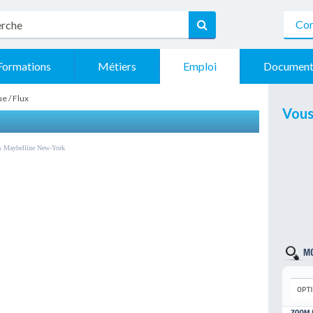
Con
Formations
Métiers
Emploi
Document
ue / Flux
Vous
s Maybelline New-York