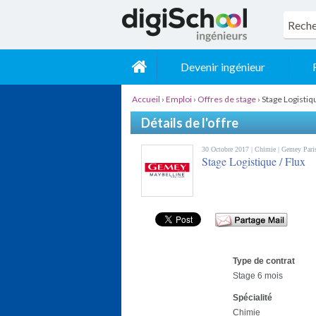
Devenir ingénieur
Accueil
›
Emploi
›
Offres de stage
›
Stage Logistiq
Détails de l'offre
30 Octobre 2017 |
Chimie
| Gemey Pari
Stage Logistique / Flux
Type de contrat
Stage 6 mois
Spécialité
Chimie