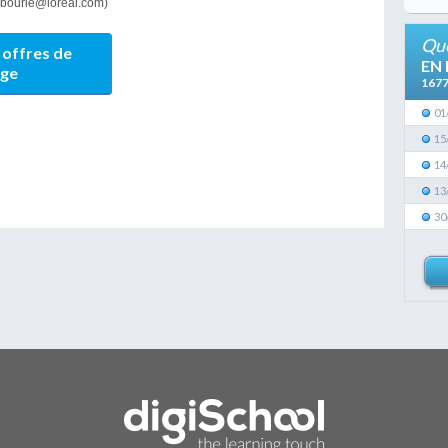
labourie@loreal.com)
Que
 offres de
EN
age
167
01
15
14
13
30