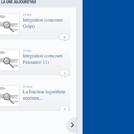
réseaux d'écoles privées d'écoles
techniques en France. De
nombreuses formations sont
19 Mai
disponibles dans toutes les grandes
Intégration (concours
villes de France.
Geipi)
Le MSc Ingénierie d’Affaires : une
double compétence technologique
0
et managériale pour manager les
projets innovants du futur.
19 Mai
Intégration (concours
Puissance 11)
1
20 Avril
La fonction logarithme
népérien...
3
20 Avril
La fonction logarithme
népérien...