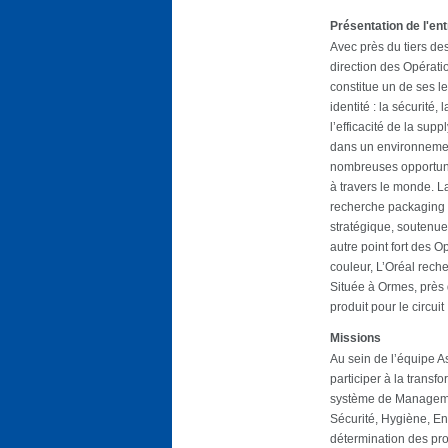
Présentation de l'en
Avec près du tiers des 
direction des Opérati
constitue un de ses 
identité : la sécurité, 
l’efficacité de la supp
dans un environnemen
nombreuses opportunit
à travers le monde. La
recherche packaging au
stratégique, soutenu
autre point fort des 
couleur, L’Oréal rech
Située à Ormes, près
produit pour le circuit
Missions
Au sein de l’équipe A
participer à la trans
système de Managemen
Sécurité, Hygiène, E
détermination des pr