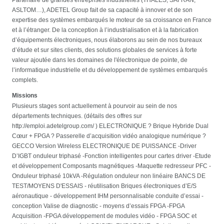
ASLTOM…), ADETEL Group fait de sa capacité à innover et de son
expertise des systèmes embarqués le moteur de sa croissance en France
et à l’étranger. De la conception à l’industrialisation et à la fabrication
d’équipements électroniques, nous élaborons au sein de nos bureaux
d’étude et sur sites clients, des solutions globales de services à forte
valeur ajoutée dans les domaines de l'électronique de pointe, de
l’informatique industrielle et du développement de systèmes embarqués
complets.
Missions
Plusieurs stages sont actuellement à pourvoir au sein de nos
départements techniques. (détails des offres sur
http://emploi.adetelgroup.com/ ) ELECTRONIQUE ? Brique Hybride Dual
Cœur + FPGA ? Passerelle d’acquisition vidéo analogique numérique ?
GECCO Version Wireless ELECTRONIQUE DE PUISSANCE -Driver
D’IGBT onduleur triphasé -Fonction intelligentes pour cartes driver -Etude
et développement Composants magnétiques -Maquette redresseur PFC -
Onduleur triphasé 10kVA -Régulation onduleur non linéaire BANCS DE
TEST/MOYENS D'ESSAIS - réutilisation Briques électroniques d’E/S
aéronautique - développement IHM personnalisable conduite d’essai -
conception Valise de diagnostic - moyens d’essais FPGA -FPGA
Acquisition -FPGA développement de modules vidéo - FPGA SOC et