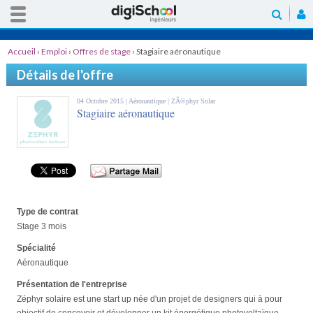
Accueil
›
Emploi
›
Offres de stage
›
Stagiaire aéronautique
Détails de l'offre
04 Octobre 2015 |
Aéronautique
| ZÃ©phyr Solar
Stagiaire aéronautique
Type de contrat
Stage 3 mois
Spécialité
Aéronautique
Présentation de l'entreprise
Zéphyr solaire est une start up née d'un projet de designers qui à pour
objectif de concevoir et développer un kit énergétique photovoltaïque,