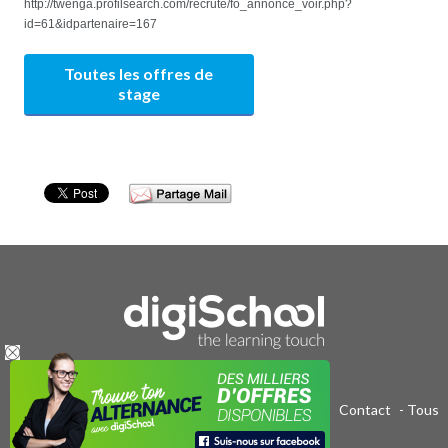
http://twenga.profilsearch.com/recrute/fo_annonce_voir.php?
id=61&idpartenaire=167
Toutes les offres de
stage
Publicité sur le réseau digiSchool
-
C.G.U/C.G.V
-
Contact
- Tous
droits réservés 2011-2020