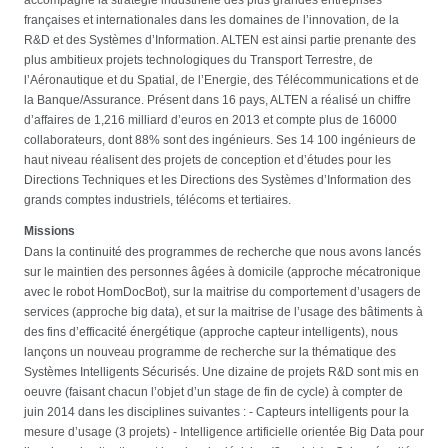
françaises et internationales dans les domaines de l’innovation, de la
R&D et des Systèmes d’Information. ALTEN est ainsi partie prenante des
plus ambitieux projets technologiques du Transport Terrestre, de
l’Aéronautique et du Spatial, de l’Energie, des Télécommunications et de
la Banque/Assurance. Présent dans 16 pays, ALTEN a réalisé un chiffre
d’affaires de 1,216 milliard d’euros en 2013 et compte plus de 16000
collaborateurs, dont 88% sont des ingénieurs. Ses 14 100 ingénieurs de
haut niveau réalisent des projets de conception et d’études pour les
Directions Techniques et les Directions des Systèmes d’Information des
grands comptes industriels, télécoms et tertiaires.
Missions
Dans la continuité des programmes de recherche que nous avons lancés
sur le maintien des personnes âgées à domicile (approche mécatronique
avec le robot HomDocBot), sur la maitrise du comportement d’usagers de
services (approche big data), et sur la maitrise de l’usage des bâtiments à
des fins d’efficacité énergétique (approche capteur intelligents), nous
lançons un nouveau programme de recherche sur la thématique des
Systèmes Intelligents Sécurisés. Une dizaine de projets R&D sont mis en
oeuvre (faisant chacun l’objet d’un stage de fin de cycle) à compter de
juin 2014 dans les disciplines suivantes : - Capteurs intelligents pour la
mesure d’usage (3 projets) - Intelligence artificielle orientée Big Data pour