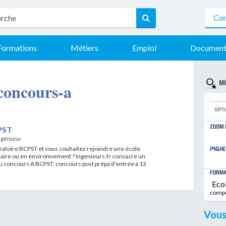
Con
Formations
Métiers
Emploi
Document
 concours-a
PST
ngénieur
ratoire BCPST et vous souhaitez rejoindre une école
aire ou en environnement ? Ingenieurs.fr consacre un
du concours A BCPST, concours post prépa d’entrée à 13
Eco
comp
Vous