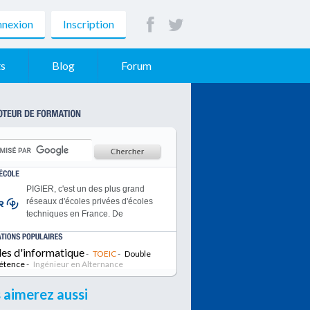
nexion
Inscription
s
Blog
Forum
PIGIER, c'est un des plus grand
réseaux d'écoles privées d'écoles
techniques en France. De
nombreuses formations sont
disponibles dans toutes les grandes
les d'informatique
villes de France.
-
TOEIC
-
Double
étence
-
Epitech est reconnue être l’une des
Ingénieur en Alternance
meilleures écoles pour transformer
une passion pour l’informatique en
 aimerez aussi
une expertise qui débouche sur des