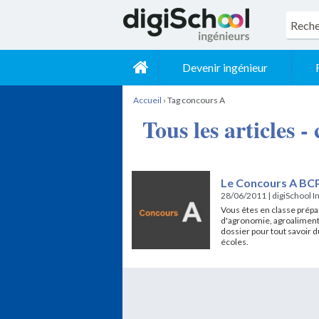
Devenir ingénieur
Accueil
›
Tag concours A
Tous les articles -
Le Concours A BC
28/06/2011
|
digiSchool I
Vous êtes en classe prépa
d'agronomie, agroaliment
dossier pour tout savoir 
écoles.