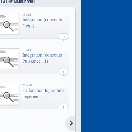
une formation d’ingénieurs
généralistes, 2 formations
binationales et une formation par
19 Mai
apprentissage, toutes habilitées par
Intégration (concours
la CTI.
Geipi)
www.epf.fr/
0
19 Mai
Intégration (concours
Puissance 11)
1
20 Avril
La fonction logarithme
népérien...
3
20 Avril
La fonction logarithme
népérien...