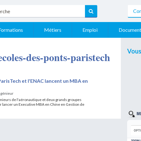
Con
Formations
Métiers
Emploi
Document
Vous
 ecoles-des-ponts-paristech
ParisTech et l'ENAC lancent un MBA en
ngénieur
énieurs de l'aéronautique et deux grands groupes
ur lancer un Executive MBA en Chine en Gestion de