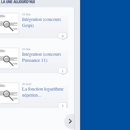
L'institut Supérieur d'Electronique de
Paris est une école d'ingénieur
spécialisée dans l'informatique,
19 Mai
l'électronique et les
Intégration (concours
télécommunications.
Geipi)
0
19 Mai
Intégration (concours
Puissance 11)
1
20 Avril
La fonction logarithme
népérien...
3
20 Avril
La fonction logarithme
népérien...