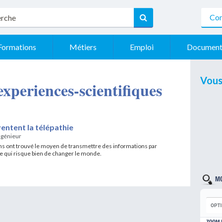
Con
Formations
Métiers
Emploi
Document
Vous
 experiences-scientifiques
entent la télépathie
ngénieur
s ont trouvé le moyen de transmettre des informations par
e qui risque bien de changer le monde.