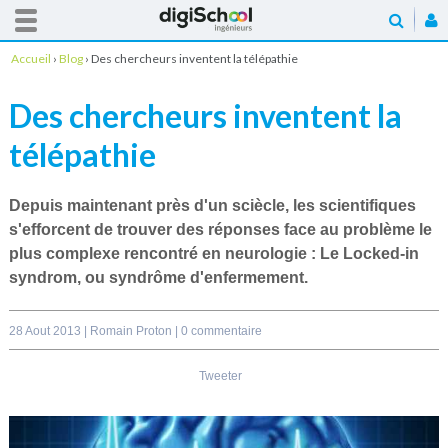
Accueil
›
Blog
›
Des chercheurs inventent la télépathie
Des chercheurs inventent la
télépathie
Depuis maintenant près d'un sciècle, les scientifiques
s'efforcent de trouver des réponses face au problème le
plus complexe rencontré en neurologie :
Le Locked-in
syndrom
, ou
syndrôme d'enfermement
.
28 Aout 2013 |
Romain Proton
|
0 commentaire
Tweeter