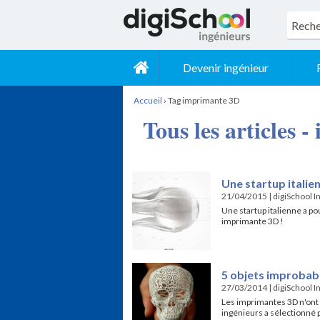
Devenir ingénieur
Accueil
›
Tag imprimante 3D
Tous les articles 
Une startup italie
21/04/2015
|
digiSchool I
Une startup italienne a p
imprimante 3D !
5 objets improbab
27/03/2014
|
digiSchool I
Les imprimantes 3D n'ont 
ingénieurs a sélectionné 