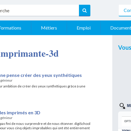
Con
Formations
Métiers
Emploi
Document
Vous
- imprimante-3d
nne pense créer des yeux synthétiques
ngénieur
our ambition de créer des yeux synthétiques grâce à une
les imprimés en 3D
ngénieur
pas fini de nous surprendre et de nous étonner. digiSchool
pour vous cinq objets improbables qui ont été entièrement