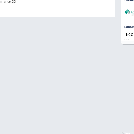
rimante 3D.
Eco
comp