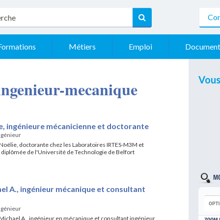
Con
Formations
Métiers
Emploi
Document
Vous
- ingenieur-mecanique
e, ingénieure mécanicienne et doctorante
ngénieur
 Noëlie, doctorante chez les Laboratoires IRTES-M3M et
diplômée de l'Université de Technologie de Belfort
el A., ingénieur mécanique et consultant
ngénieur
Michael A., ingénieur en mécanique et consultant ingénieur