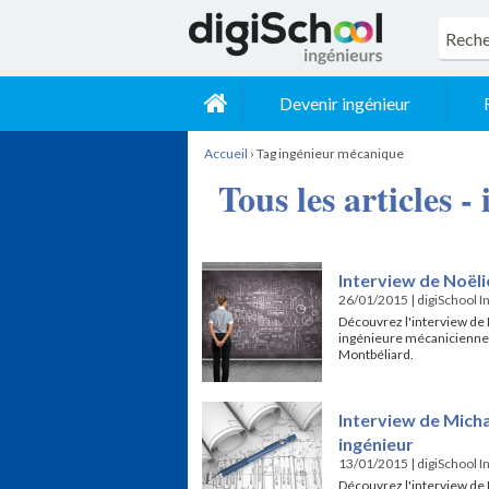
Devenir ingénieur
Accueil
›
Tag ingénieur mécanique
Tous les articles 
Interview de Noëli
26/01/2015
|
digiSchool I
Découvrez l'interview de
ingénieure mécanicienne 
Montbéliard.
Interview de Micha
ingénieur
13/01/2015
|
digiSchool I
Découvrez l'interview de 