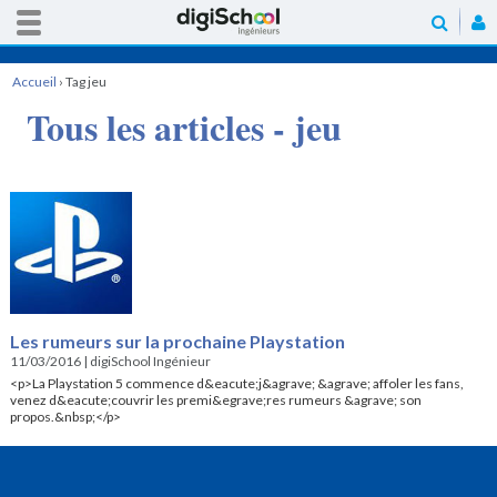
Accueil
›
Tag jeu
Tous les articles - jeu
Les rumeurs sur la prochaine Playstation
11/03/2016
|
digiSchool Ingénieur
<p>La Playstation 5 commence d&eacute;j&agrave; &agrave; affoler les fans,
venez d&eacute;couvrir les premi&egrave;res rumeurs &agrave; son
propos.&nbsp;</p>