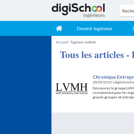
Devenir ingénieur
Accueil
›
Tag louis vuitton
Tous les articles -
Chronique Entrepr
28/03/2013
|
digiSchool I
Découvrez le groupe LVMH
recrutement pour les ingé
grands groupes et entrepr