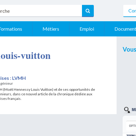
Con
Formations
Métiers
Emploi
Document
Vous
 louis-vuitton
ises : LVMH
ngénieur
 (Moët Hennessy Louis Vuitton) et de ses opportunités de
nieurs, dans ce nouvel article de la chronique dédiée aux
ises français.