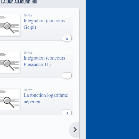
1957, l'Efrei compte 7 000 diplômés
et accueille près de 1200 élèves
chaque année.
19 Mai
Intégration (concours
Geipi)
0
19 Mai
Intégration (concours
Puissance 11)
1
20 Avril
La fonction logarithme
népérien...
3
20 Avril
La fonction logarithme
népérien...