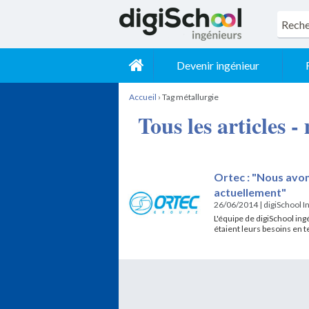
Devenir ingénieur
Accueil
›
Tag métallurgie
Tous les articles -
Ortec : "Nous avo
actuellement"
26/06/2014
|
digiSchool I
L'équipe de digiSchool ing
étaient leurs besoins en