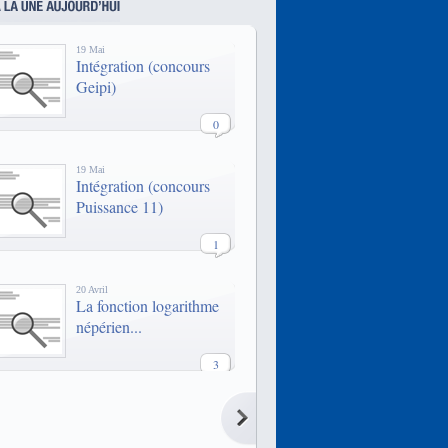
en 1936 et habilitée par la Cti depuis
1957, l'Efrei compte 7 000 diplômés
et accueille près de 1200 élèves
19 Mai
chaque année.
Intégration (concours
Geipi)
0
19 Mai
Intégration (concours
Puissance 11)
1
20 Avril
La fonction logarithme
népérien...
3
20 Avril
La fonction logarithme
népérien...