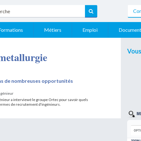
Con
Formations
Métiers
Emploi
Document
Vous
 metallurgie
ns de nombreuses opportunités
ngénieur
énieur a interviewé le groupe Ortec pour savoir quels
 termes de recrutement d'ingénieurs.