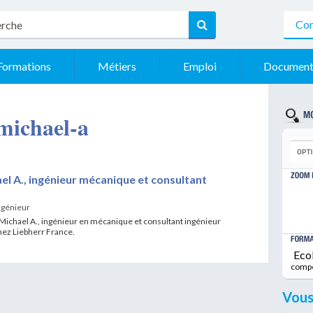
Con
Formations
Métiers
Emploi
Document
 michael-a
el A., ingénieur mécanique et consultant
ngénieur
Michael A., ingénieur en mécanique et consultant ingénieur
hez Liebherr France.
Eco
comp
Vous