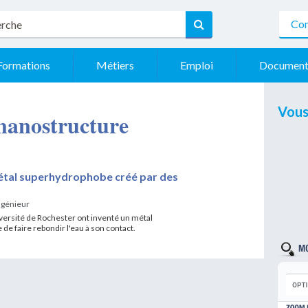
Con
Formations
Métiers
Emploi
Document
Vous
- nanostructure
métal superhydrophobe créé par des
ngénieur
iversité de Rochester ont inventé un métal
de faire rebondir l'eau à son contact.