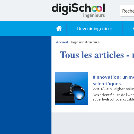
Devenir ingénieur
Accueil
›
Tag nanostructure
Tous les articles 
#Innovation : un 
scientifiques
27/01/2015
|
digiSchool I
Des scientifiques de l'Un
superhydrophobe, capable 