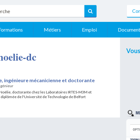
Con
Formations
Métiers
Emploi
Document
Vous
 noelie-dc
e, ingénieure mécanicienne et doctorante
ngénieur
 Noëlie, doctorante chez les Laboratoires IRTES-M3M et
diplômée de l'Université de Technologie de Belfort