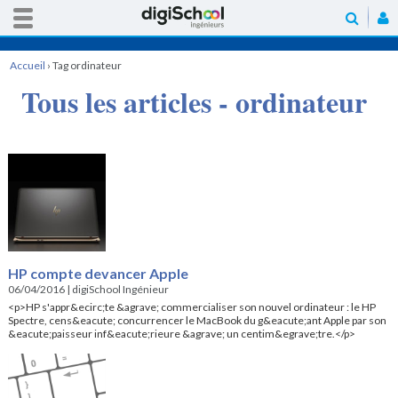
Accueil
›
Tag ordinateur
Tous les articles - ordinateur
HP compte devancer Apple
06/04/2016
|
digiSchool Ingénieur
<p>HP s'appr&ecirc;te &agrave; commercialiser son nouvel ordinateur : le HP
Spectre, cens&eacute; concurrencer le MacBook du g&eacute;ant Apple par son
&eacute;paisseur inf&eacute;rieure &agrave; un centim&egrave;tre.</p>