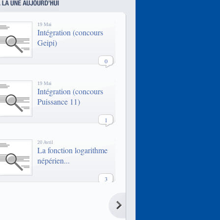
qui propose un enseignement
technologique, managérial et
économique pour préparer au mieux
19 Mai
les étudiants à un rôle d'expert et de
Intégration (concours
manager dans l'entreprise.
Geipi)
0
19 Mai
Intégration (concours
Puissance 11)
1
20 Avril
La fonction logarithme
népérien...
3
20 Avril
La fonction logarithme
népérien...