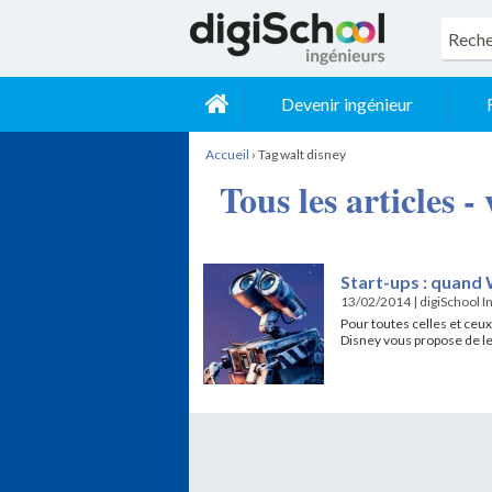
Devenir ingénieur
Accueil
›
Tag walt disney
Tous les articles -
Start-ups : quand 
13/02/2014
|
digiSchool I
Pour toutes celles et ceu
Disney vous propose de le 