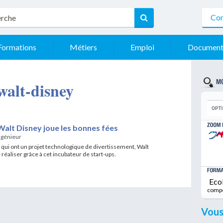
Con
Formations
Métiers
Emploi
Document
 walt-disney
Walt Disney joue les bonnes fées
ngénieur
x qui ont un projet technologique de divertissement, Walt
réaliser grâce à cet incubateur de start-ups.
Eco
comp
Vous