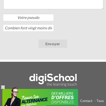
Publicité sur le réseau digiSchool
-
C.G.U/C.G.V
-
Contact
- Tous
droits réservés 2011-2020