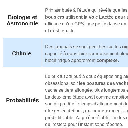
Prix attribuée à l'étude qui révèle que
le
Biologie et
bousiers utilisent la Voie Lactée pour 
Astronomie
efficace qu'un GPS, une petite danse en r
et c'est reparti.
Des japonais se sont penchés sur les
oi
Chimie
capacité à nous faire sournoisement ple
biochimique apparement
complexe
.
Le prix fut attribué à deux équipes angl
obsessions, soit
les postures des vac
vache se tient allongée, plus longtemps e
La deuxième étude avait comme ambiti
Probabilités
vouloir prédire le temps d'allongement d
être restée debout , malheureusement a
prédictif fiable n'a pu être établi. Un des
qui restera pour l'instant sans réponse.