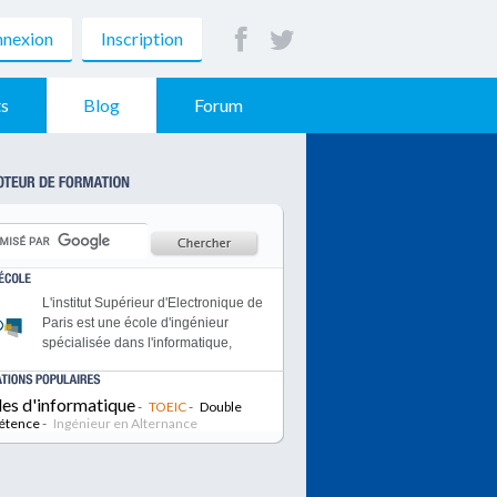
nexion
Inscription
s
Blog
Forum
L'institut Supérieur d'Electronique de
Paris est une école d'ingénieur
spécialisée dans l'informatique,
l'électronique et les
télécommunications.
les d'informatique
ESTACA forme en 5 ans après le
-
TOEIC
-
Double
étence
-
Bac des ingénieurs dans les
Ingénieur en Alternance
secteurs Automobile, Aéronautique,
Spatial, Transports urbains et
ferroviaires. Membre de la