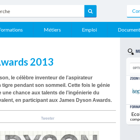
Con
Formations
Métiers
Emploi
Document
Awards 2013
son
, le célèbre inventeur de l’aspirateur
un tigre pendant son sommeil. Cette fois le génie
re une chance aux talents de l’ingénierie du
valent, en participant aux
James Dyson Awards
.
Eco
Tweeter
comp