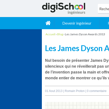
Devenir ingénieur
Accueil
›
Blog
›
Les James Dyson Awards 2013
Les James Dyson 
Nul besoin de présenter
James Dy
silencieux qui ne réveillerait pas 
de l’invention passe la main et off
monde entier de montrer ce qu’ils 
01 Aout 2013 |
Romain Proton
|
0 commentaire