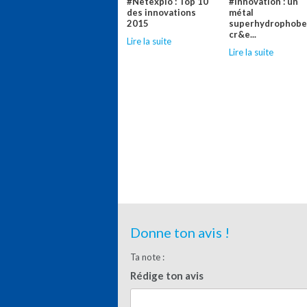
#Netexplo : Top 10
#Innovation : un
des innovations
métal
2015
superhydrophob
cr&e...
Lire la suite
Lire la suite
Donne ton avis !
Ta note :
Rédige ton avis