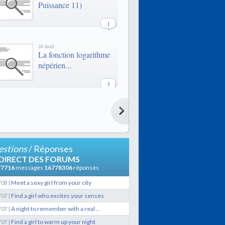
Puissance 11)
1
20 Avril
La fonction logarithme
népérien...
3
20 Avril
La fonction logarithme
népérien...
3
stions
/ Réponses
21 Février
 DIRECT DES FORUMS
LES QUAIS
77716
messages
16778306
réponses
|
Meet a sexy girl from your city
/08
9
|
Find a girl who excites your senses
/07
|
A night to remember with a real ...
/07
29 Janvier
Lexique de termes
|
Find a girl to warm up your night
/07