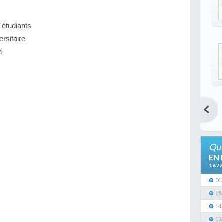
d'étudiants
ersitaire
n
Que
EN
167
01
15
14
13