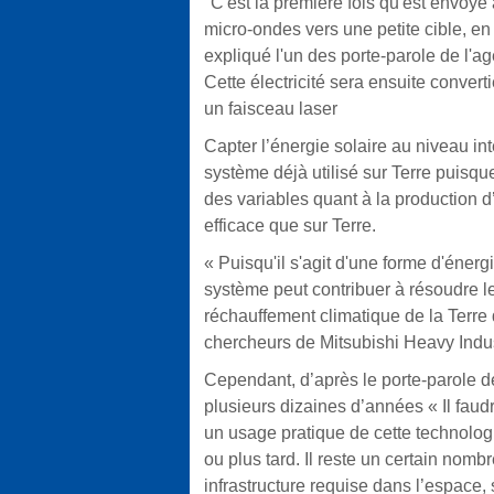
"C'est la première fois qu'est envoyé 
micro-ondes vers une petite cible, en u
expliqué l'un des porte-parole de l'a
Cette électricité sera ensuite convert
un faisceau laser
Capter l’énergie solaire au niveau inte
système déjà utilisé sur Terre puisque 
des variables quant à la production d’
efficace que sur Terre.
« Puisqu'il s'agit d'une forme d'éner
système peut contribuer à résoudre l
réchauffement climatique de la Terre d
chercheurs de Mitsubishi Heavy Indus
Cependant, d’après le porte-parole d
plusieurs dizaines d’années « Il fau
un usage pratique de cette technolog
ou plus tard. Il reste un certain nomb
infrastructure requise dans l’espace,