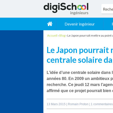
Devenir ingénieur
Accueil
›
Blog
›
Le Japon pourrait mettre au point 
Le Japon pourrait 
centrale solaire da
L’idée d’une
centrale solaire dans 
années 80. En 2009 un ambitieux pr
recherche. Ce jeudi 12 mars l’
agenc
affirmé que ce projet pourrait bien 
13 Mars 2015 |
Romain Proton
|
1 commentaires