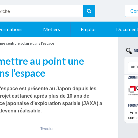
Con
Formations
Métiers
Emploi
Document
une centrale solaire dans l'espace
mettre au point une
ns l'espace
l’espace
est présente au Japon depuis les
ojet est lancé après plus de 10 ans de
e japonaise d’exploration spatiale
(
JAXA
) a
devenir réalisable.
Eco
comp
Tweeter