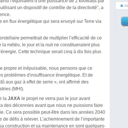
ainsi l'équivalent d'une puissance de 2 kilowatts par
30
tilisant un dispositif de contrôle de la directivité", a
gence.
ie en flux énergétique qui sera envoyé sur Terre via
rstellaire permettrait de multiplier l’efficacité de ce
la météo, le jour et la nuit ne constitueraient plus
énergie. Cette technique serait cinq à dix fois plus
gie propre et inépuisable, nous pensons que ce
es problèmes d'insuffisance énergétique. Et de
û aux gaz à effet de serre », ont affirmé des
tries (MHI).
e la
JAXA
le projet ne verra pas le jour avant
dra des décennies avant que nous ne puissions faire
ie. Ce sera possible peut-être dans les années 2040
re de défis à relever. L’acheminement de l’importante
 sa construction et sa maintenance en sont quelques-