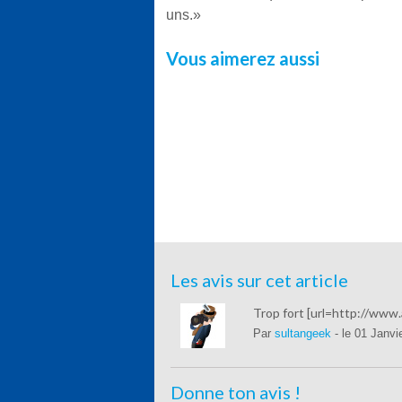
uns.»
Vous aimerez aussi
Les avis sur cet article
Trop fort [url=http://ww
Par
sultangeek
- le 01 Janv
Donne ton avis !