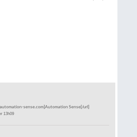
w.automation-sense.com]Automation Sense[/url]
ier 13h09