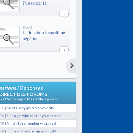
Puissance 11)
1
20 Avril
La fonction logarithme
népérien...
3
20 Avril
La fonction logarithme
népérien...
3
stions
/ Réponses
21 Février
 DIRECT DES FORUMS
LES QUAIS
77716
messages
16778306
réponses
|
Meet a sexy girl from your city
/08
9
|
Find a girl who excites your senses
/07
|
A night to remember with a real ...
/07
29 Janvier
Lexique de termes
|
Find a girl to warm up your night
/07