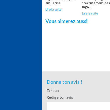
anti-crise
: recrutement de
Ing&...
Lire la suite
Lire la suite
Vous aimerez aussi
Donne ton avis !
Ta note :
Rédige ton avis