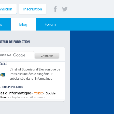
nexion
Inscription
s
Blog
Forum
L'institut Supérieur d'Electronique de
Paris est une école d'ingénieur
spécialisée dans l'informatique,
l'électronique et les
télécommunications.
les d'informatique
Le MSc Ingénierie d’Affaires : une
-
TOEIC
-
Double
étence
-
double compétence technologique
Ingénieur en Alternance
et managériale pour manager les
projets innovants du futur.
Epitech est reconnue être l’une des