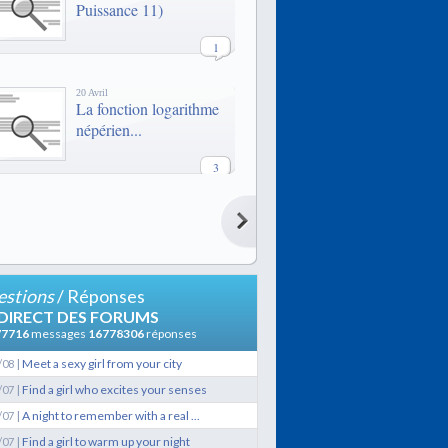
Puissance 11)
1
20 Avril
La fonction logarithme
népérien...
3
20 Avril
La fonction logarithme
népérien...
3
stions
/ Réponses
21 Février
 DIRECT DES FORUMS
LES QUAIS
77716
messages
16778306
réponses
|
Meet a sexy girl from your city
/08
9
|
Find a girl who excites your senses
/07
|
A night to remember with a real ...
/07
29 Janvier
Lexique de termes
|
Find a girl to warm up your night
/07