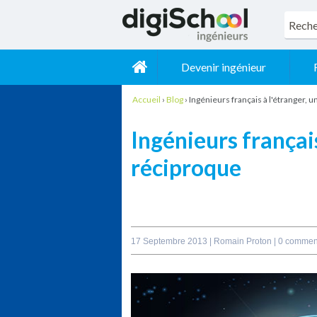
Devenir ingénieur
Accueil
›
Blog
›
Ingénieurs français à l'étranger,
Ingénieurs françai
réciproque
17 Septembre 2013 |
Romain Proton
|
0 commen