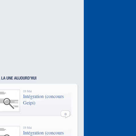
meilleures écoles pour transformer
une passion pour l’informatique en
une expertise qui débouche sur des
emplois à fort potentiel comparable
à celui des Grandes Ecoles
traditionnelles.
PIGIER, c'est un des plus grand
réseaux d'écoles privées d'écoles
techniques en France. De
nombreuses formations sont
disponibles dans toutes les grandes
villes de France.
L’EPF est une école d’ingénieurs
généralistes post-bac qui propose
une formation d’ingénieurs
généralistes, 2 formations
binationales et une formation par
19 Mai
apprentissage, toutes habilitées par
Intégration (concours
la CTI.
Geipi)
www.epf.fr/
0
19 Mai
Intégration (concours