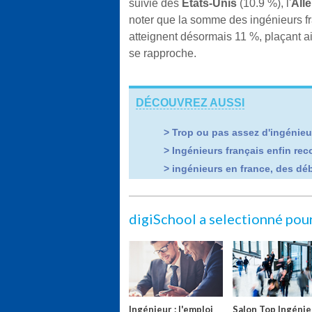
suivie des
États-Unis
(10.9 %), l'
All
noter que la somme des ingénieurs fr
atteignent désormais 11 %, plaçant ain
se rapproche.
DÉCOUVREZ AUSSI
>
Trop ou pas assez d'ingénieu
>
Ingénieurs français enfin re
>
ingénieurs en france, des d
digiSchool a selectionné pou
Ingénieur : l'emploi
Salon Top Ingéni