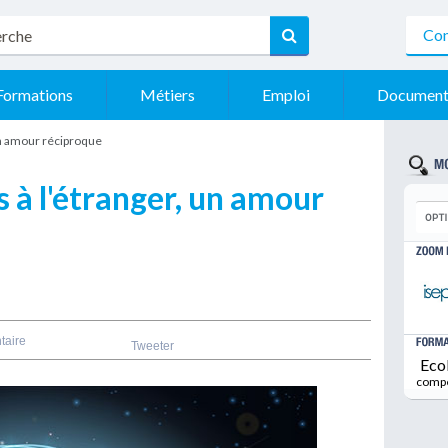
Con
Formations
Métiers
Emploi
Document
 un amour réciproque
s à l'étranger, un amour
taire
Tweeter
Eco
comp