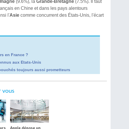
emagne
(9.6%), la
Grande-Bretagne
(7.5%). Il faut
ançais en Chine et dans les pays alentours
si l'
Asie
comme concurrent des États-Unis, l'écart
rs en France ?
connus aux Etats-Unis
ébouchés toujours aussi prometteurs
r vous
eurs
Apple dépose un