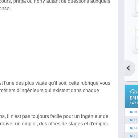
ncours, prépa ou non? autant de questions auxquels
onse.
 l'une des plus vaste qu'il soit, cette rubrique vous
ts métiers d'ingénieurs qui existent dans chaque
Que
EN
167
01
s, il n'est pas toujours facile pour un ingénieur de
15
trouver un emploi, des offres de stages et d'emploi.
14
13