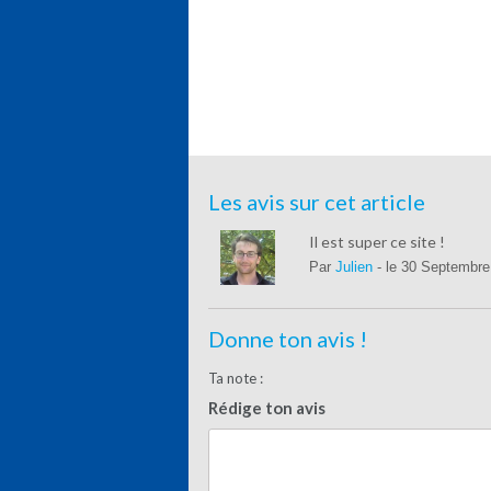
Les avis sur cet article
Il est super ce site !
Par
Julien
- le 30 Septembr
Donne ton avis !
Ta note :
Rédige ton avis