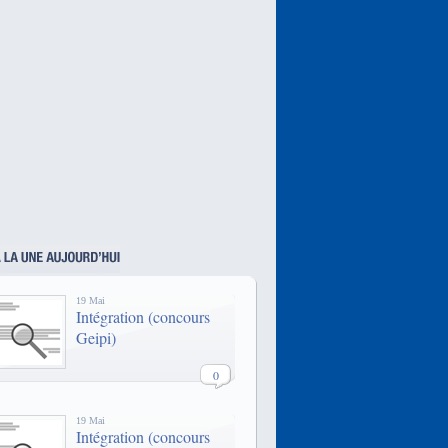
dans 13 villes de France. On peut y
suivre des formations de 5 ans
sanctionnées par des diplômes
homologués par l'Etat.
PIGIER, c'est un des plus grand
réseaux d'écoles privées d'écoles
techniques en France. De
nombreuses formations sont
disponibles dans toutes les grandes
villes de France.
Epitech est reconnue être l’une des
meilleures écoles pour transformer
une passion pour l’informatique en
une expertise qui débouche sur des
emplois à fort potentiel comparable
à celui des Grandes Ecoles
traditionnelles.
19 Mai
Intégration (concours
Geipi)
0
19 Mai
Intégration (concours