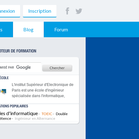
nexion
Inscription
s
Blog
Forum
L'institut Supérieur d'Electronique de
Paris est une école d'ingénieur
spécialisée dans l'informatique,
l'électronique et les
télécommunications.
les d'informatique
Le MSc Ingénierie d’Affaires : une
-
TOEIC
-
Double
étence
-
double compétence technologique
Ingénieur en Alternance
et managériale pour manager les
projets innovants du futur.
Les campus EXIA.CESI se trouvent