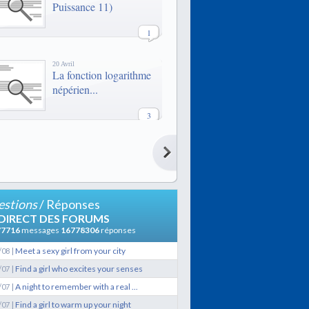
Puissance 11)
1
20 Avril
La fonction logarithme
népérien...
3
20 Avril
La fonction logarithme
népérien...
3
stions
/ Réponses
21 Février
 DIRECT DES FORUMS
LES QUAIS
77716
messages
16778306
réponses
|
Meet a sexy girl from your city
/08
9
|
Find a girl who excites your senses
/07
|
A night to remember with a real ...
/07
29 Janvier
Lexique de termes
|
Find a girl to warm up your night
/07