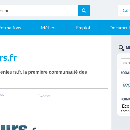
Con
Formations
Métiers
Emploi
Document
s.fr
enieurs.fr, la première communauté des
res
Tweeter
Eco
comp