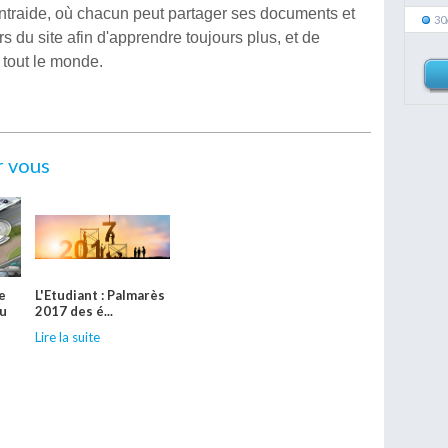
traide, où chacun peut partager ses documents et
30
s du site afin d'apprendre toujours plus, et de
e tout le monde.
r vous
le
L'Etudiant : Palmarès
ou
2017 des é...
Lire la suite