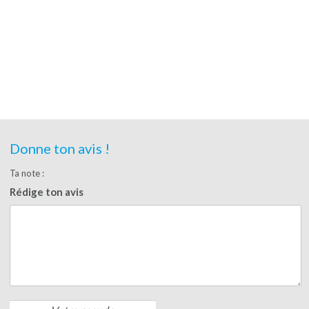
Donne ton avis !
Ta note :
Rédige ton avis